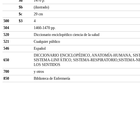
$a
1470 p.
$b
(ilustrado)
$c
29 cm
500
$3
4
504
1460-1470 pp.
520
Diccionario enciclopédico ciencia de la salud
521
Cualquier público
546
Español
DICCIONARIO ENCICLOPÉDICO, ANATOMÍA-HUMANA, SIST
650
SISTEMA-LINFÁTICO, SISTEMA-RESPIRATORIO,SISTEMA-N
LOS SENTIDOS
700
y otros
850
Biblioteca de Enfermería