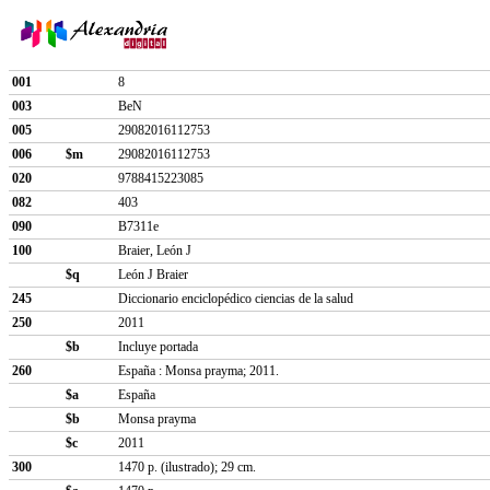
001
8
003
BeN
005
29082016112753
006
$m
29082016112753
020
9788415223085
082
403
090
B7311e
100
Braier, León J
$q
León J Braier
245
Diccionario enciclopédico ciencias de la salud
250
2011
$b
Incluye portada
260
España : Monsa prayma; 2011.
$a
España
$b
Monsa prayma
$c
2011
300
1470 p. (ilustrado); 29 cm.