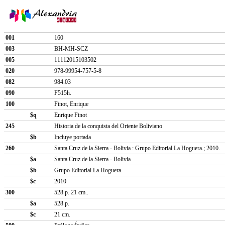
001
160
003
BH-MH-SCZ
005
11112015103502
020
978-99954-757-5-8
082
984.03
090
F515h.
100
Finot, Enrique
$q
Enrique Finot
245
Historia de la conquista del Oriente Boliviano
$b
Incluye portada
260
Santa Cruz de la Sierra - Bolivia : Grupo Editorial La Hoguera.; 2010.
$a
Santa Cruz de la Sierra - Bolivia
$b
Grupo Editorial La Hoguera.
$c
2010
300
528 p. 21 cm..
$a
528 p.
$c
21 cm.