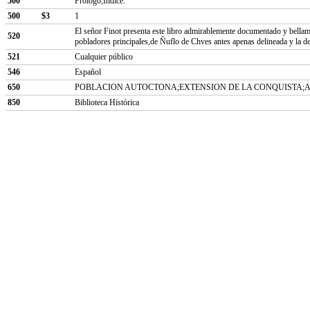
500
Prólogo;Índice.
500
$3
1
El señor Finot presenta este libro admirablemente documentado y bellamen
520
pobladores principales,de Ñuflo de Chves antes apenas delineada y la d
521
Cualquier público
546
Español
650
POBLACION AUTOCTONA;EXTENSION DE LA CONQUISTA;
850
Biblioteca Histórica