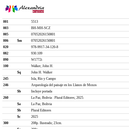
001
5513
003
BH-MH-SCZ
005
07052026150801
006
$m
07052026150801
020
978-9917-34-120-8
082
930.109
090
W1772i
100
Walker, John H.
$q
John H. Walker
245
Isla, Río y Campo
246
Arqueología del paisaje en los Llanos de Moxos
$b
Incluye portada
260
La Paz, Bolivia : Plural Editores; 2025.
$a
La Paz, Bolivia
$b
Plural Editores
$c
2025
300
208p. Ilustrado; 23cm.