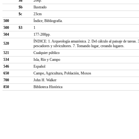
$a
208p.
$b
Ilustrado
$c
23cm
500
Índice, Bibliografía.
500
$3
1
504
177-200pp.
ÍNDICE: 1. Arqueología amazónica. 2. Del cálculo al paisaje de tareas. 3
520
pescadores y silvicultores. 7. Tomando lugar, creando lugares.
521
Cualquier público
534
Isla, Río y Campo
546
Español
650
Campo, Agricultura, Población, Moxos
700
John H. Walker
850
Biblioteca Histórica