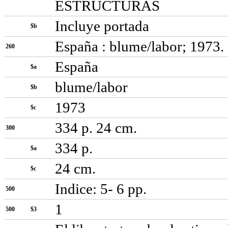
ESTRUCTURAS
Incluye portada
$b
España : blume/labor; 1973.
260
España
$a
blume/labor
$b
1973
$c
334 p. 24 cm.
300
334 p.
$a
24 cm.
$c
Indice: 5- 6 pp.
500
1
500
$3