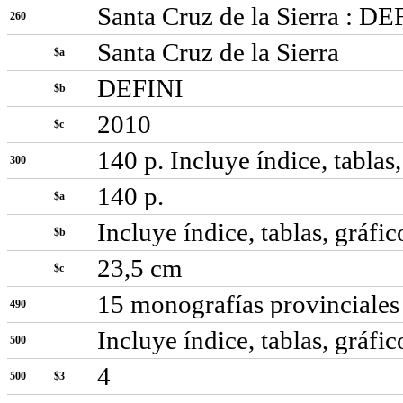
Santa Cruz de la Sierra : DE
260
Santa Cruz de la Sierra
$a
DEFINI
$b
2010
$c
140 p. Incluye índice, tablas,
300
140 p.
$a
Incluye índice, tablas, gráfic
$b
23,5 cm
$c
15 monografías provinciales
490
Incluye índice, tablas, gráfic
500
4
500
$3