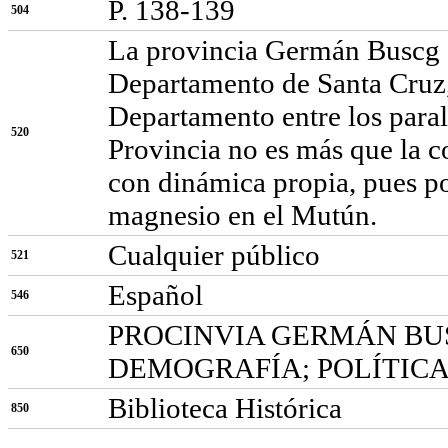
P. 138-139
504
La provincia Germán Buscg e
Departamento de Santa Cruz, 
Departamento entre los paral
520
Provincia no es más que la co
con dinámica propia, pues p
magnesio en el Mutún.
Cualquier público
521
Español
546
PROCINVIA GERMÁN BU
650
DEMOGRAFÍA; POLÍTIC
Biblioteca Histórica
850