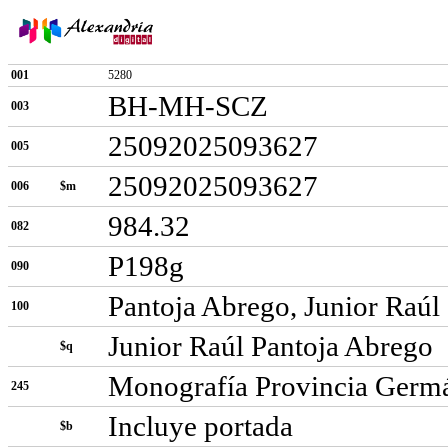
001
5280
BH-MH-SCZ
003
25092025093627
005
25092025093627
006
$m
984.32
082
P198g
090
Pantoja Abrego, Junior Raúl
100
Junior Raúl Pantoja Abrego
$q
Monografía Provincia Germ
245
Incluye portada
$b