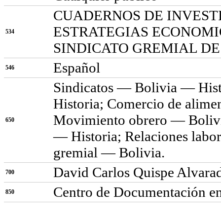
CUADERNOS DE INVESTI
ESTRATEGIAS ECONOMIC
534
SINDICATO GREMIAL DE 
Español
546
Sindicatos — Bolivia — His
Historia; Comercio de alime
Movimiento obrero — Bolivi
650
— Historia; Relaciones labo
gremial — Bolivia.
David Carlos Quispe Alvara
700
Centro de Documentación en
850