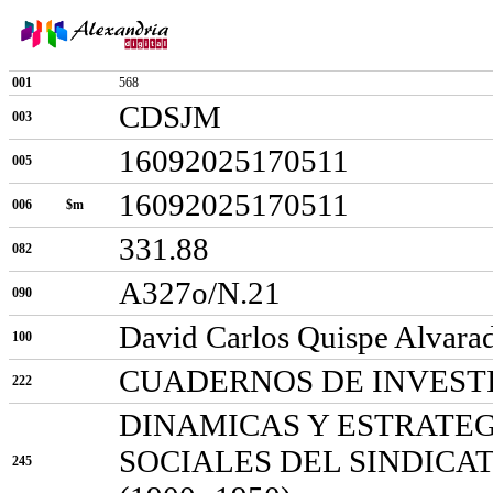
001
568
CDSJM
003
16092025170511
005
16092025170511
006
$m
331.88
082
A327o/N.21
090
David Carlos Quispe Alvara
100
CUADERNOS DE INVESTI
222
DINAMICAS Y ESTRATEG
SOCIALES DEL SINDICA
245