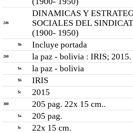
(1900- 1950)
DINAMICAS Y ESTRATEG
SOCIALES DEL SINDICA
246
(1900- 1950)
Incluye portada
$b
la paz - bolivia : IRIS; 2015.
260
la paz - bolivia
$a
IRIS
$b
2015
$c
205 pag. 22x 15 cm..
300
205 pag.
$a
22x 15 cm.
$c