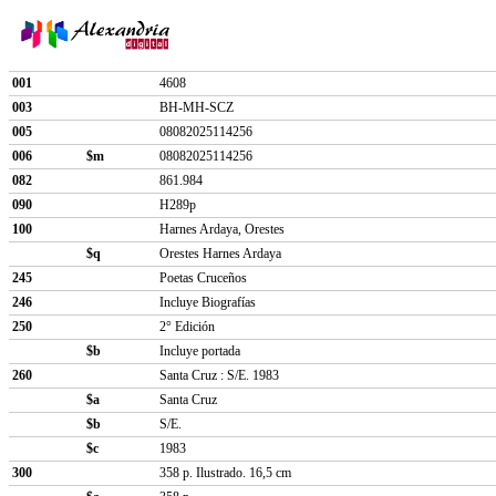
001
4608
003
BH-MH-SCZ
005
08082025114256
006
$m
08082025114256
082
861.984
090
H289p
100
Harnes Ardaya, Orestes
$q
Orestes Harnes Ardaya
245
Poetas Cruceños
246
Incluye Biografías
250
2° Edición
$b
Incluye portada
260
Santa Cruz : S/E. 1983
$a
Santa Cruz
$b
S/E.
$c
1983
300
358 p. Ilustrado. 16,5 cm