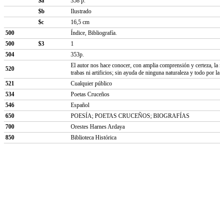
$a
358 p.
$b
Ilustrado
$c
16,5 cm
500
Índice, Bibliografía.
500
$3
1
504
353p.
El autor nos hace conocer, con amplia comprensión y certeza, la m
520
trabas ni artificios; sin ayuda de ninguna naturaleza y todo por l
521
Cualquier público
534
Poetas Cruceños
546
Español
650
POESÍA; POETAS CRUCEÑOS; BIOGRAFÍAS
700
Orestes Harnes Ardaya
850
Biblioteca Histórica