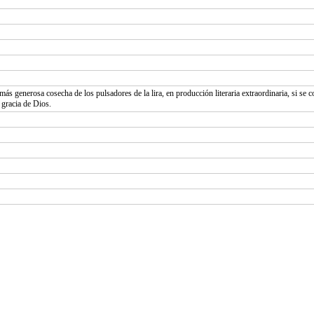
ás generosa cosecha de los pulsadores de la lira, en producción literaria extraordinaria, si se co
a gracia de Dios.