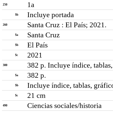
1a
250
Incluye portada
$b
Santa Cruz : El País; 2021.
260
Santa Cruz
$a
El País
$b
2021
$c
382 p. Incluye índice, tablas
300
382 p.
$a
Incluye índice, tablas, gráfic
$b
21 cm
$c
Ciencias sociales/historia
490