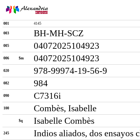
001
4145
BH-MH-SCZ
003
04072025104923
005
04072025104923
006
$m
978-99974-19-56-9
020
984
082
C7316i
090
Combès, Isabelle
100
Isabelle Combès
$q
Indios aliados, dos ensayos 
245