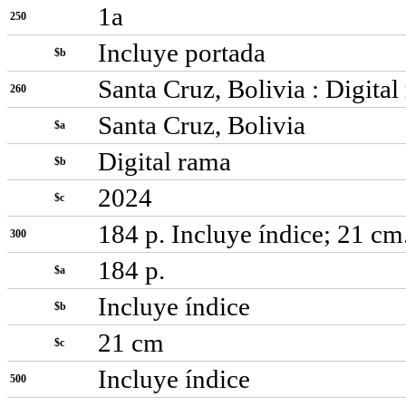
1a
250
Incluye portada
$b
Santa Cruz, Bolivia : Digital
260
Santa Cruz, Bolivia
$a
Digital rama
$b
2024
$c
184 p. Incluye índice; 21 cm
300
184 p.
$a
Incluye índice
$b
21 cm
$c
Incluye índice
500