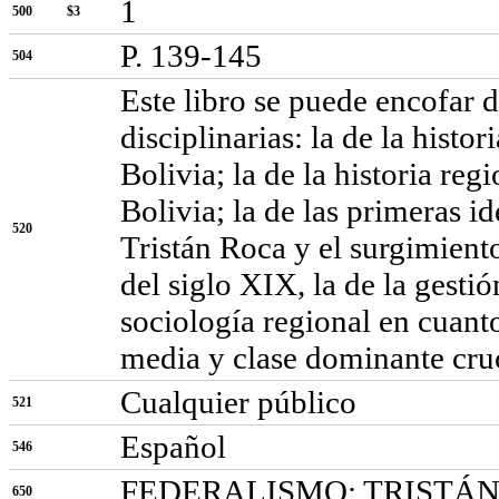
1
500
$3
P. 139-145
504
Este libro se puede encofar 
disciplinarias: la de la hist
Bolivia; la de la historia reg
Bolivia; la de las primeras id
520
Tristán Roca y el surgimiento
del siglo XIX, la de la gestió
sociología regional en cuanto
media y clase dominante cru
Cualquier público
521
Español
546
FEDERALISMO; TRISTÁN
650