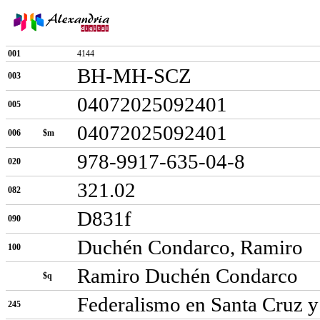
001
4144
BH-MH-SCZ
003
04072025092401
005
04072025092401
006
$m
978-9917-635-04-8
020
321.02
082
D831f
090
Duchén Condarco, Ramiro
100
Ramiro Duchén Condarco
$q
Federalismo en Santa Cruz y
245