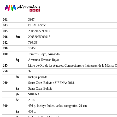
001
3867
003
BH-MH-SCZ
005
29052025093917
006
$m
29052025093917
082
780.984
090
T315l
100
Terceros Rojas, Armando
$q
Armando Terceros Rojas
245
Libro de Oro de los Autores, Compositores e Intérpretes de la Música O
250
3a
$b
Incluye portada
260
Santa Cruz, Bolivia : SIRENA; 2018.
$a
Santa Cruz, Bolivia
$b
SIRENA
$c
2018
300
456 p. Incluye índice, tablas, fotografías; 21 cm.
$a
456 p.