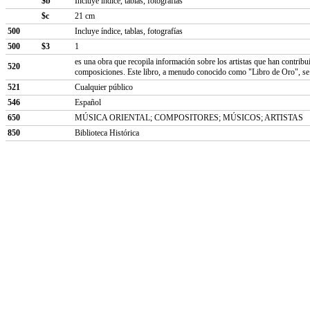
$b
Incluye índice, tablas, fotografías
$c
21 cm
500
Incluye índice, tablas, fotografías
500
$3
1
es una obra que recopila información sobre los artistas que han contribui
520
composiciones. Este libro, a menudo conocido como "Libro de Oro", se e
521
Cualquier público
546
Español
650
MÚSICA ORIENTAL; COMPOSITORES; MÚSICOS; ARTISTAS
850
Biblioteca Histórica