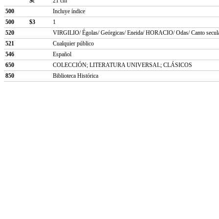
$c
21 cm
500
Incluye índice
500
$3
1
520
VIRGILIO/ Égolas/ Geórgicas/ Eneida/ HORACIO/ Odas/ Canto secular/
521
Cualquier público
546
Español
650
COLECCIÓN; LITERATURA UNIVERSAL; CLÁSICOS
850
Biblioteca Histórica