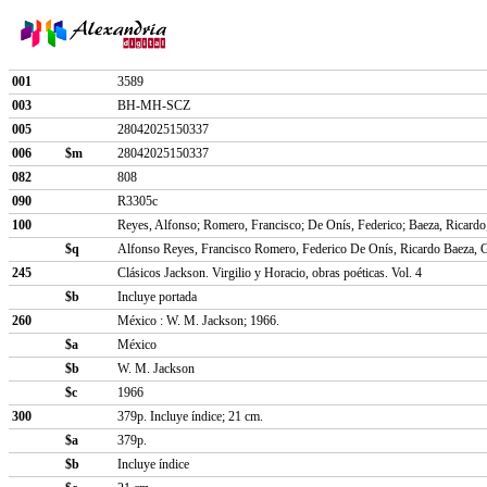
001
3589
003
BH-MH-SCZ
005
28042025150337
006
$m
28042025150337
082
808
090
R3305c
100
Reyes, Alfonso; Romero, Francisco; De Onís, Federico; Baeza, Ricardo
$q
Alfonso Reyes, Francisco Romero, Federico De Onís, Ricardo Baeza, 
245
Clásicos Jackson. Virgilio y Horacio, obras poéticas. Vol. 4
$b
Incluye portada
260
México : W. M. Jackson; 1966.
$a
México
$b
W. M. Jackson
$c
1966
300
379p. Incluye índice; 21 cm.
$a
379p.
$b
Incluye índice