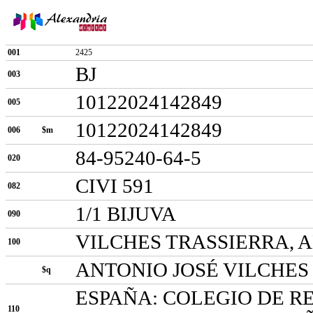
001
2425
BJ
003
10122024142849
005
10122024142849
006
$m
84-95240-64-5
020
CIVI 591
082
1/1 BIJUVA
090
VILCHES TRASSIERRA, 
100
ANTONIO JOSÉ VILCHES
$q
ESPAÑA: COLEGIO DE R
110