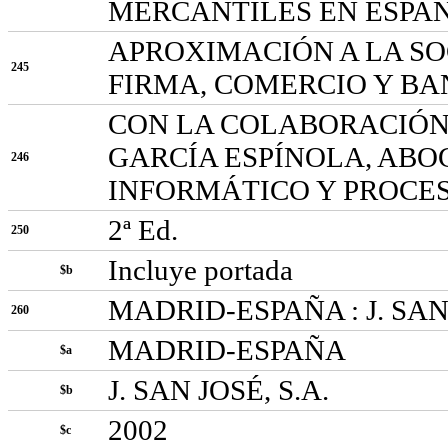
MERCANTILES EN ESPA
APROXIMACIÓN A LA SO
245
FIRMA, COMERCIO Y B
CON LA COLABORACIÓN
GARCÍA ESPÍNOLA, ABO
246
INFORMÁTICO Y PROCE
2ª Ed.
250
Incluye portada
$b
MADRID-ESPAÑA : J. SAN J
260
MADRID-ESPAÑA
$a
J. SAN JOSÉ, S.A.
$b
2002
$c