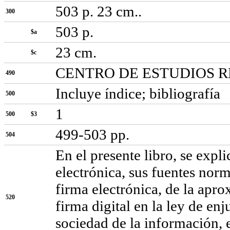
503 p. 23 cm..
300
503 p.
$a
23 cm.
$c
CENTRO DE ESTUDIOS 
490
Incluye índice; bibliografía
500
1
500
$3
499-503 pp.
504
En el presente libro, se expl
electrónica, sus fuentes norma
firma electrónica, de la apr
520
firma digital en la ley de enj
sociedad de la información, e