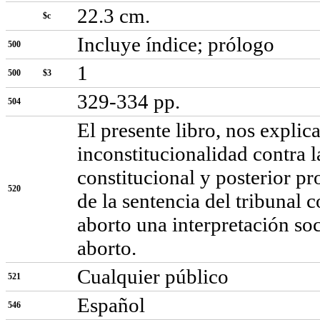
22.3 cm.
$c
Incluye índice; prólogo
500
1
500
$3
329-334 pp.
504
El presente libro, nos explica
inconstitucionalidad contra la
constitucional y posterior pr
520
de la sentencia del tribunal c
aborto una interpretación soc
aborto.
Cualquier público
521
Español
546