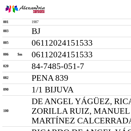
001
1987
BJ
003
06112024151533
005
06112024151533
006
$m
84-7485-051-7
020
PENA 839
082
1/1 BIJUVA
090
DE ANGEL YÁGÜEZ, RIC
ZORILLA RUIZ, MANUEL 
100
MARTÍNEZ CALCERRADA