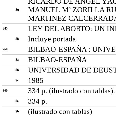
RICARDO DE ANGEL YÁG
MANUEL Mª ZORILLA RUI
$q
MARTINEZ CALCERRAD
LEY DEL ABORTO: UN I
245
Incluye portada
$b
BILBAO-ESPAÑA : UNIVE
260
BILBAO-ESPAÑA
$a
UNIVERSIDAD DE DEUS
$b
1985
$c
334 p. (ilustrado con tablas)
300
334 p.
$a
(ilustrado con tablas)
$b