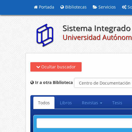
Portada
Bibliotecas
Servicios
So
Sistema Integrado 
Universidad Autónom
Ocultar buscador
Ir a otra Biblioteca
Todos
Libros
Revistas
Tesis