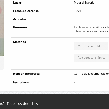
Lugar
Madrid-España
Fecha de Defensa
1994
Artículos
Resumen
La obra aborda cuestiones sobre
refutando prejuicios comunes y
Materias
Mujeres en el Islam
Apologética islámica
Ítem en Biblioteca
Centro de Documentación
Ejemplares
2
o". Todos los derechos