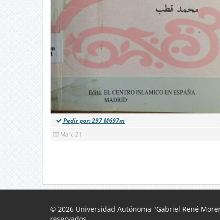
Pedir por: 297 M697m
Marc 21
© 2026 Universidad Autónoma "Gabriel René Moren
reservados.