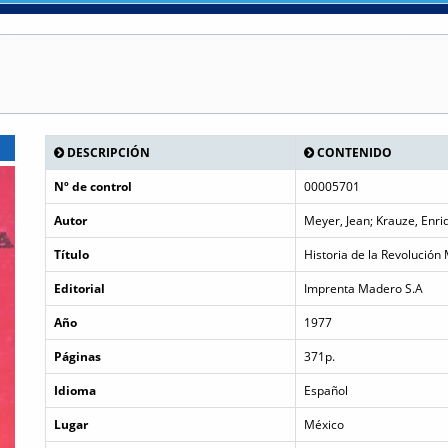
DESCRIPCIÓN
CONTENIDO
Nº de control
00005701
Autor
Meyer, Jean; Krauze, Enri
Título
Historia de la Revolución
Editorial
Imprenta Madero S.A
Año
1977
Páginas
371p.
Idioma
Español
Lugar
México