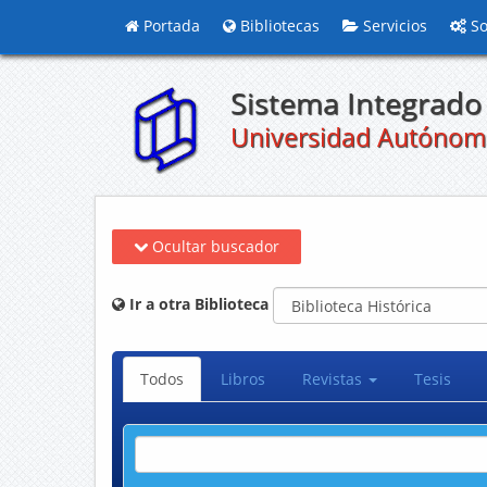
Portada
Bibliotecas
Servicios
So
Sistema Integrado 
Universidad Autónom
Ocultar buscador
Ir a otra Biblioteca
Todos
Libros
Revistas
Tesis