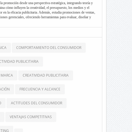
y la promoción desde una perspectiva estratégica, integrando teoría y
mina cómo influyen la creatividad, el presupuesto, los medios y el
 en la eficacia publicitaria. Además, estudia promociones de ventas,
iones gerenciales, ofreciendo herramientas para evaluar, diseñar y
icación comercial en contextos competitivos.
GICA
COMPORTAMIENTO DEL CONSUMIDOR
CTIVIDAD PUBLICITARIA
E MARCA
CREATIVIDAD PUBLICITARIA
ACIÓN
FRECUENCIA Y ALCANCE
O
ACTITUDES DEL CONSUMIDOR
VENTAJAS COMPETITIVAS
ETING