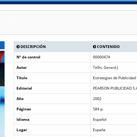
DESCRIPCIÓN
CONTENIDO
Nº de control
00000474
Autor
Tellis, Gerard J.
Título
Estrategias de Publicidad
Editorial
PEARSON PUBLICIDAD S.
Año
2002
Páginas
584 p.
Idioma
Español
Lugar
España