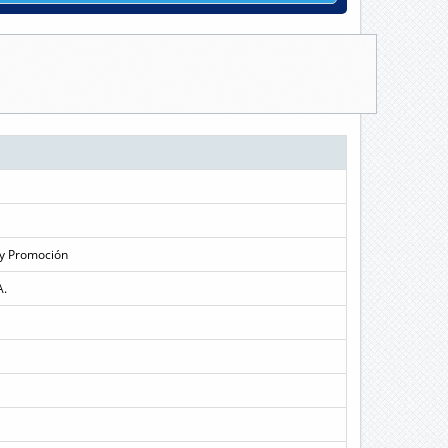
 y Promoción
A.