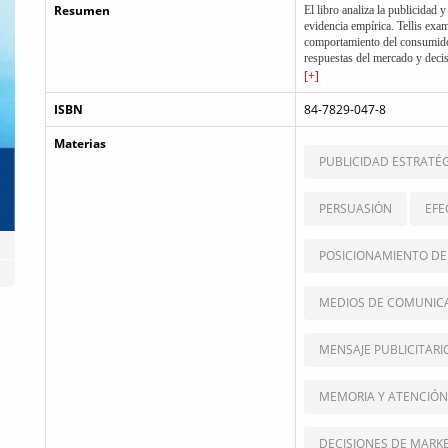
Resumen
El libro analiza la publicidad 
evidencia empírica. Tellis exa
comportamiento del consumidor
respuestas del mercado y decis
optimizar estrategias de comun
[+]
ISBN
84-7829-047-8
Materias
PUBLICIDAD ESTRATÉ
PERSUASIÓN
EFE
POSICIONAMIENTO D
MEDIOS DE COMUNIC
MENSAJE PUBLICITARI
MEMORIA Y ATENCIÓN
DECISIONES DE MARK