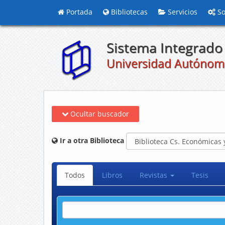
Portada
Bibliotecas
Servicios
So
Sistema Integrado 
Universidad Autónom
Ocultar buscador
Ir a otra Biblioteca
Todos
Libros
Revistas
Tesis