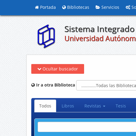
Portada
Bibliotecas
Servicios
So
Sistema Integrado 
Universidad Autónom
Ocultar buscador
Ir a otra Biblioteca
Todos
Libros
Revistas
Tesis