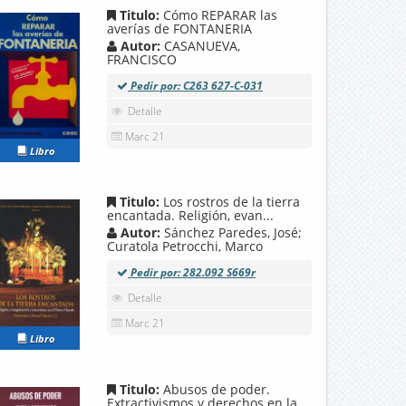
Titulo:
Cómo REPARAR las
averías de FONTANERIA
Autor:
CASANUEVA,
FRANCISCO
Pedir por: C263 627-C-031
Detalle
Marc 21
Libro
Titulo:
Los rostros de la tierra
encantada. Religión, evan...
Autor:
Sánchez Paredes, José;
Curatola Petrocchi, Marco
Pedir por: 282.092 S669r
Detalle
Marc 21
Libro
Titulo:
Abusos de poder.
Extractivismos y derechos en la