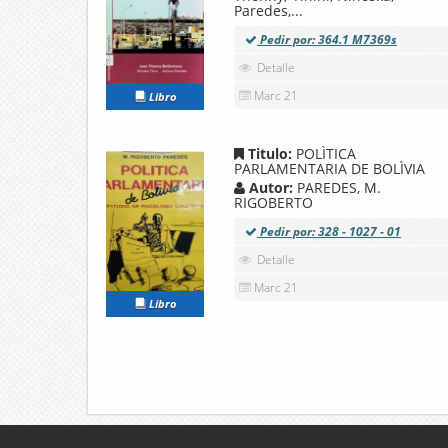
Paredes,...
Pedir por: 364.1 M7369s
Detalle
Marc 21
Libro
Titulo:
POLÌTICA
PARLAMENTARIA DE BOLÌVIA
Autor:
PAREDES, M.
RIGOBERTO
Pedir por: 328 - 1027 - 01
Detalle
Marc 21
Libro