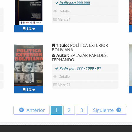
Pedir por: 000 000
Detalle
Marc 21
Libro
Titulo:
POLÌTICA EXTERIOR
BOLIVIANA
Autor:
SALAZAR PAREDES,
FERNANDO
Pedir por: 327 - 1089 - 01
Detalle
Marc 21
Libro
Anterior
1
2
3
Siguiente