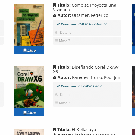
Titulo:
Cómo se Proyecta una
Vivienda
Autor:
Ulsamer, Federico
Pedir por: U-032 627-U-032
Detalle
Marc 21
Libro
Titulo:
Diseñando Corel DRAW
X6
Autor:
Paredes Bruno, Poul Jim
Pedir por: 657-452 P862
Detalle
Marc 21
Libro
Titulo:
El Kollasuyo