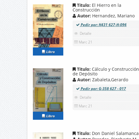
Titulo:
El Hierro en la
Construcción
Autor:
Hernandez, Mariano
Pedir por: H431 627-H-096
Detalle
Marc 21
Libro
Titulo:
Cálculo y Construcción
de Depósito
Autor:
Zabaleta,Gerardo
Pedir por: G-358 627 - 017
Detalle
Marc 21
Libro
Titulo:
Don Daniel Salamanca