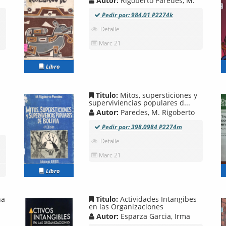
Autor:
Rigoberto Paredes, M.
Pedir por: 984.01 P2274k
Detalle
Marc 21
Libro
Titulo:
Mitos, supersticiones y
superviviencias populares d...
Autor:
Paredes, M. Rigoberto
Pedir por: 398.0984 P2274m
Detalle
Marc 21
Libro
na
Titulo:
Actividades Intangibes
en las Organizaciones
Autor:
Esparza Garcia, Irma