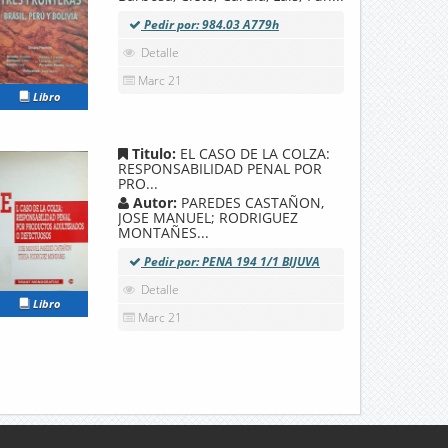
Pedir por: 984.03 A779h
Detalle
Marc 21
Libro
Titulo:
EL CASO DE LA COLZA:
RESPONSABILIDAD PENAL POR
PRO...
Autor:
PAREDES CASTAÑON,
JOSE MANUEL; RODRIGUEZ
MONTAÑES...
Pedir por: PENA 194 1/1 BIJUVA
Detalle
Libro
Marc 21