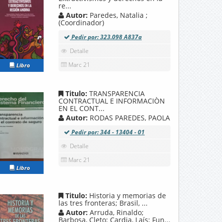
re...
Autor:
Paredes, Natalia ;
(Coordinador)
Pedir por: 323.098 A837a
Detalle
Marc 21
Libro
Titulo:
TRANSPARENCIA
CONTRACTUAL E INFORMACIÒN
EN EL CONT...
Autor:
RODAS PAREDES, PAOLA
Pedir por: 344 - 13404 - 01
Detalle
Marc 21
Libro
Titulo:
Historia y memorias de
las tres fronteras; Brasil, ...
Autor:
Arruda, Rinaldo;
Barbosa, Cleto; Cardia, Laís; Fun...