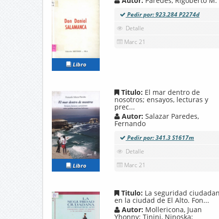
Autor:
Paredes, Rigoberto M.
Pedir por: 923.284 P2274d
Detalle
Marc 21
Libro
Titulo:
El mar dentro de
nosotros; ensayos, lecturas y
prec...
Autor:
Salazar Paredes,
Fernando
Pedir por: 341.3 S1617m
Detalle
Marc 21
Libro
Titulo:
La seguridad ciudada
en la ciudad de El Alto. Fon...
Autor:
Mollericona, Juan
Yhonny; Tinini, Ninoska;