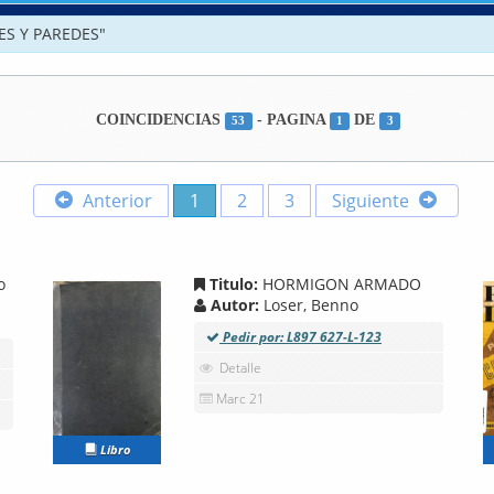
ES Y PAREDES"
COINCIDENCIAS
- PAGINA
DE
53
1
3
Anterior
1
2
3
Siguiente
o
Titulo:
HORMIGON ARMADO
Autor:
Loser, Benno
Pedir por: L897 627-L-123
Detalle
Marc 21
Libro