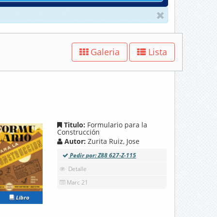
Galeria
Lista
Titulo:
Formulario para la
Construcción
Autor:
Zurita Ruiz, Jose
Pedir por: Z88 627-Z-115
Detalle
Marc 21
Libro