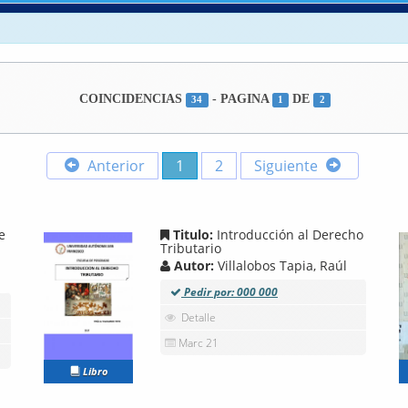
COINCIDENCIAS
- PAGINA
DE
34
1
2
Anterior
1
2
Siguiente
e
Titulo:
Introducción al Derecho
Tributario
Autor:
Villalobos Tapia, Raúl
Pedir por: 000 000
Detalle
Marc 21
Libro