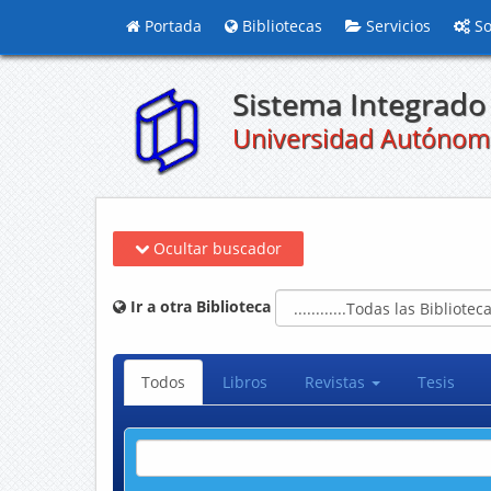
Portada
Bibliotecas
Servicios
So
Sistema Integrado 
Universidad Autónom
Ocultar buscador
Ir a otra Biblioteca
Todos
Libros
Revistas
Tesis