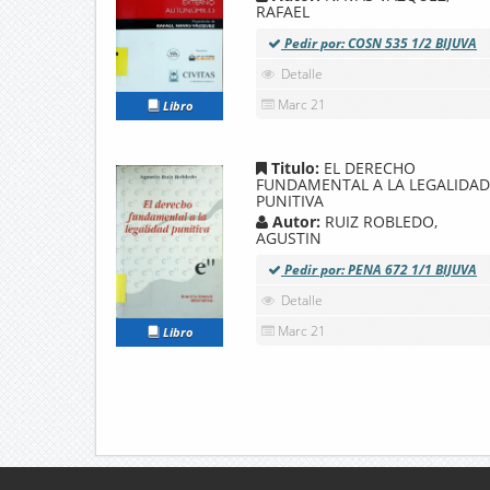
RAFAEL
Pedir por: COSN 535 1/2 BIJUVA
Detalle
Marc 21
Libro
Titulo:
EL DERECHO
FUNDAMENTAL A LA LEGALIDAD
PUNITIVA
Autor:
RUIZ ROBLEDO,
AGUSTIN
Pedir por: PENA 672 1/1 BIJUVA
Detalle
Marc 21
Libro