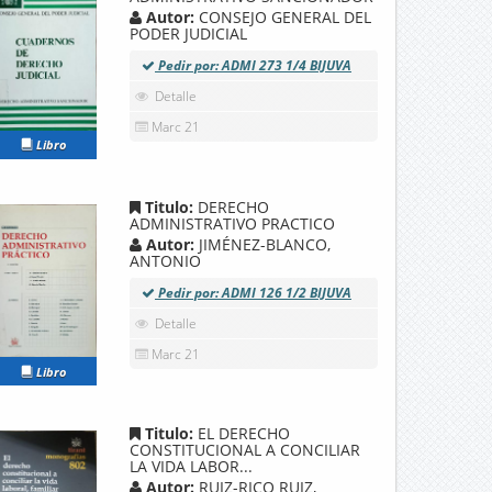
Autor:
CONSEJO GENERAL DEL
PODER JUDICIAL
Pedir por: ADMI 273 1/4 BIJUVA
Detalle
Marc 21
Libro
Titulo:
DERECHO
ADMINISTRATIVO PRACTICO
Autor:
JIMÉNEZ-BLANCO,
ANTONIO
Pedir por: ADMI 126 1/2 BIJUVA
Detalle
Marc 21
Libro
Titulo:
EL DERECHO
CONSTITUCIONAL A CONCILIAR
LA VIDA LABOR...
Autor:
RUIZ-RICO RUIZ,