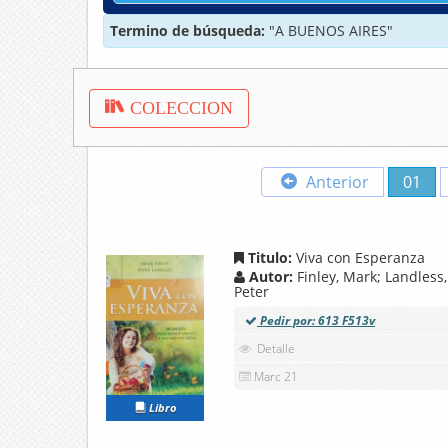
Termino de búsqueda:
"A BUENOS AIRES"
COLECCION
Anterior
01
Titulo:
Viva con Esperanza
Autor:
Finley, Mark; Landless,
Peter
Pedir por: 613 F513v
Detalle
Marc 21
Libro