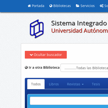
Portada
Bibliotecas
Servicios
So
Sistema Integrado 
Universidad Autónom
Ocultar buscador
Ir a otra Biblioteca
Todos
Libros
Revistas
Tesis