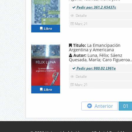
Pedir por: 361.2 A5437c
Detalle
Marc 21
Libro
Titulo:
La Emancipación
Argentina y Americana
Autor:
Luna, Félix; Sáenz
Quesada, María; Caro Figueroa..
Pedir por: 980.02 L961e
Detalle
Marc 21
Libro
Anterior
01