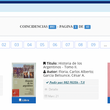
COINCIDENCIAS
- PAGINA
DE
893
1
43
02
03
04
05
06
07
08
09
…
Titulo:
Historia de los
Argentinos - Tomo II.
Autor:
Floria, Carlos Alberto;
García Belsunce, César A.
Pedir por: 982 F635h - T.II
Detalle
Marc 21
Libro