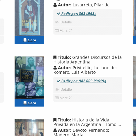
Autor:
Lusarreta, Pilar de
Pedir por: 863 L963g
Detalle
Marc 21
Libro
Titulo:
Grandes Discursos de la
Historia Argentina
Autor:
Privitellio, Luciano de;
Romero, Luis Alberto
Pedir por: 982.003 P9619g
Detalle
Marc 21
Libro
Titulo:
Historia de la Vida
Privada en la Argentina - Tomo ...
Autor:
Devoto, Fernando;
Madero, Marta