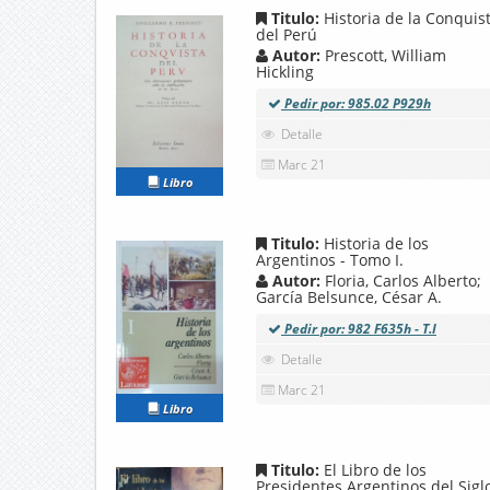
Titulo:
Historia de la Conquis
del Perú
Autor:
Prescott, William
Hickling
Pedir por: 985.02 P929h
Detalle
Marc 21
Libro
Titulo:
Historia de los
Argentinos - Tomo I.
Autor:
Floria, Carlos Alberto;
García Belsunce, César A.
Pedir por: 982 F635h - T.I
Detalle
Marc 21
Libro
Titulo:
El Libro de los
Presidentes Argentinos del Sigl