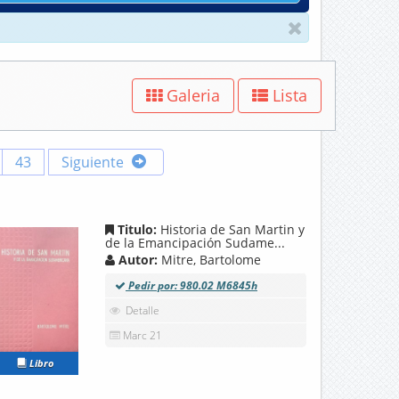
Galeria
Lista
43
Siguiente
Titulo:
Historia de San Martin y
de la Emancipación Sudame...
Autor:
Mitre, Bartolome
Pedir por: 980.02 M6845h
Detalle
Marc 21
Libro