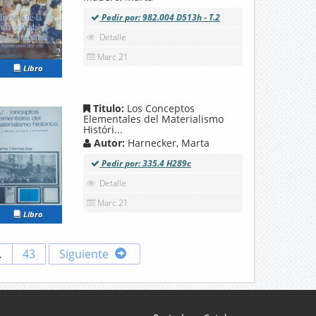
Pedir por: 982.004 D513h - T.2
Detalle
Marc 21
Libro
Titulo:
Los Conceptos
Elementales del Materialismo
Históri...
Autor:
Harnecker, Marta
Pedir por: 335.4 H289c
Detalle
Marc 21
Libro
…
43
Siguiente