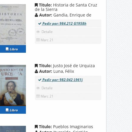
Titulo:
Historia de Santa Cruz
de la Sierra
Autor:
Gandia, Enrique de
Pedir por: 984.212 G1958h
Detalle
Marc 21
Libro
Titulo:
Justo José de Urquiza
Autor:
Luna, Félix
Pedir por: 982.042 L961j
Detalle
Marc 21
Libro
Titulo:
Pueblos Imaginarios