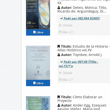
XX
Autor:
Deleis, Mónica; Titto,
Ricardo de; Arguindeguy, Di...
Pedir por: 982.064 D3465l
Detalle
Marc 21
Libro
Titulo:
Estudio de la Historia -
Atlas Histórico vol.XV
Autor:
Toynbee, Arnold J.
Pedir por: 907.08 T756e -
vol.15/1°p
Detalle
Marc 21
Libro
Titulo:
Cómo Elaborar un
Proyecto
Autor:
Ander-Egg, Ezequiel;
Aguilar Idáñez, María José