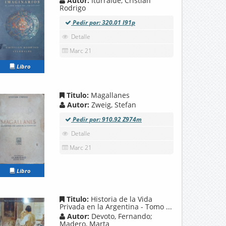
Autor:
Iturralde, Cristián
Rodrigo
Pedir por: 320.01 I91p
Detalle
Marc 21
Libro
Titulo:
Magallanes
Autor:
Zweig, Stefan
Pedir por: 910.92 Z974m
Detalle
Marc 21
Libro
Titulo:
Historia de la Vida
Privada en la Argentina - Tomo ...
Autor:
Devoto, Fernando;
Madero, Marta