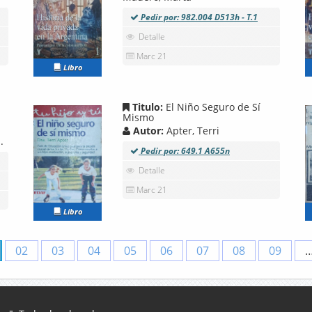
Pedir por: 982.004 D513h - T.1
Detalle
Marc 21
Libro
Titulo:
El Niño Seguro de Sí
Mismo
Autor:
Apter, Terri
.
Pedir por: 649.1 A655n
Detalle
Marc 21
Libro
02
03
04
05
06
07
08
09