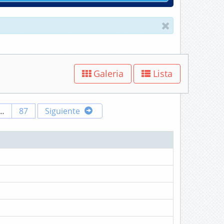
Galeria
Lista
…
87
Siguiente