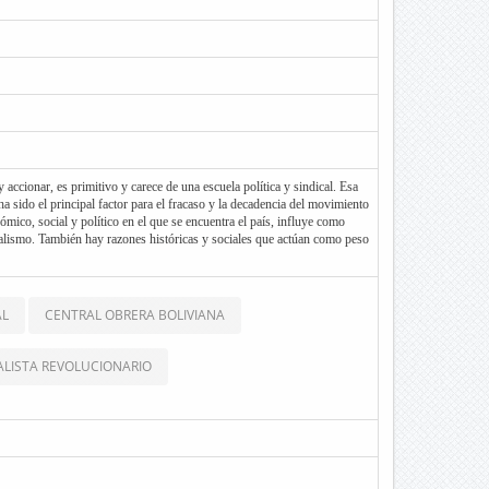
accionar, es primitivo y carece de una escuela política y sindical. Esa
a sido el principal factor para el fracaso y la decadencia del movimiento
ómico, social y político en el que se encuentra el país, influye como
icalismo. También hay razones históricas y sociales que actúan como peso
El alcoholismo, la ignorancia y el complejo de clase que acompañan al
 negativos que han influido para la decadencia en que se encuentra el
y sigue siendo una organización inoperante en manos de una burocracia
AL
CENTRAL OBRERA BOLIVIANA
LISTA REVOLUCIONARIO