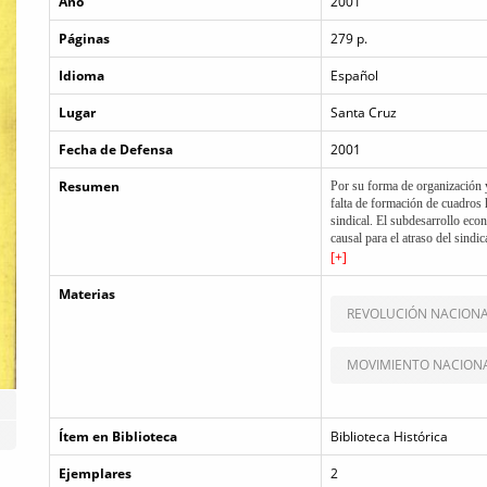
Año
2001
Páginas
279 p.
Idioma
Español
Lugar
Santa Cruz
Fecha de Defensa
2001
Resumen
Por su forma de organización y 
falta de formación de cuadros h
sindical. El subdesarrollo econ
causal para el atraso del sind
muerto, impidiéndole avanzar. 
[+]
obrero boliviano, son factores
sindicalismo. La COB ha sido 
Materias
sindical inepta y corrupta.
REVOLUCIÓN NACION
MOVIMIENTO NACIONA
Ítem en Biblioteca
Biblioteca Histórica
Ejemplares
2