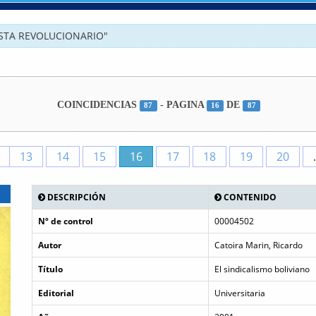
STA REVOLUCIONARIO"
COINCIDENCIAS
- PAGINA
DE
87
16
87
13
14
15
16
17
18
19
20
DESCRIPCIÓN
CONTENIDO
Nº de control
00004502
Autor
Catoira Marin, Ricardo
Título
El sindicalismo boliviano
Editorial
Universitaria