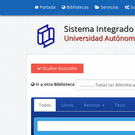
Portada
Bibliotecas
Servicios
So
Sistema Integrado 
Universidad Autónom
Ocultar buscador
Ir a otra Biblioteca
Todos
Libros
Revistas
Tesis