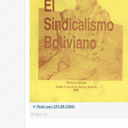
Pedir por: 331.88 C366s
Marc 21