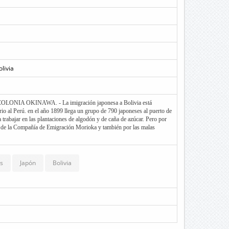
olivia
NIA OKINAWA. - La imigración japonesa a Bolivia está
rio al Perú. en el año 1899 llega un grupo de 790 japoneses al puerto de
a trabajar en las plantaciones de algodón y de caña de azúcar. Pero por
rte de la Compañía de Emigración Morioka y también por las malas
buena parte de estos grupos de emigrantes buscaron otros países como
embargo un pequeño grupo de personas se sintió atraído por las noticias
uge y había una gran necesidad de mano de obra.
as
Japón
Bolivia