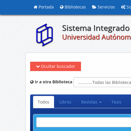
Portada
Bibliotecas
Servicios
So
Sistema Integrado 
Universidad Autónom
Ocultar buscador
Ir a otra Biblioteca
Todos
Libros
Revistas
Tesis