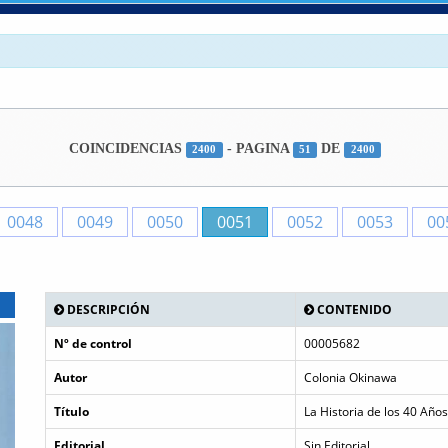
COINCIDENCIAS
- PAGINA
DE
2400
51
2400
0048
0049
0050
0051
0052
0053
00
DESCRIPCIÓN
CONTENIDO
Nº de control
00005682
Autor
Colonia Okinawa
Título
La Historia de los 40 Año
Editorial
Sin Editorial