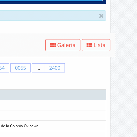
Galeria
Lista
54
0055
…
2400
s de la Colonia Okinawa