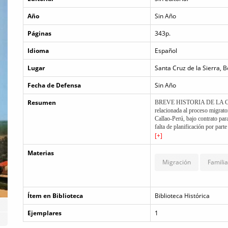
Año
Sin Año
Páginas
343p.
Idioma
Español
Lugar
Santa Cruz de la Sierra, B
Fecha de Defensa
Sin Año
Resumen
BREVE HISTORIA DE LA COLO
relacionada al proceso migrato
Callao-Perú, bajo contrato par
falta de planificación por pa
condiciones ambientales, una 
[+]
Chile, Argentina, Brasil, sin 
que llegaban desde en pleno a
Materias
Migración
Famili
Ítem en Biblioteca
Biblioteca Histórica
Ejemplares
1