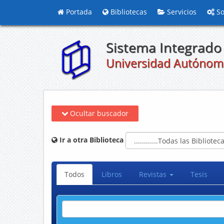
Portada
Bibliotecas
Servicios
So
Sistema Integrado 
Universidad Autónom
Ocultar buscador
Ir a otra Biblioteca
Todos
Libros
Revistas
Tesis