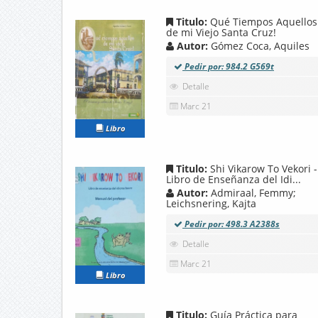
Titulo:
Qué Tiempos Aquellos
de mi Viejo Santa Cruz!
Autor:
Gómez Coca, Aquiles
Pedir por: 984.2 G569t
Detalle
Marc 21
Libro
Titulo:
Shi Vikarow To Vekori -
Libro de Enseñanza del Idi...
Autor:
Admiraal, Femmy;
Leichsnering, Kajta
Pedir por: 498.3 A2388s
Detalle
Marc 21
Libro
Titulo:
Guía Práctica para