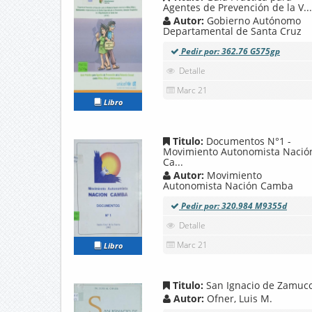
Agentes de Prevención de la V...
Autor:
Gobierno Autónomo
Departamental de Santa Cruz
Pedir por: 362.76 G575gp
Detalle
Marc 21
Libro
Titulo:
Documentos N°1 -
Movimiento Autonomista Nació
Ca...
Autor:
Movimiento
Autonomista Nación Camba
Pedir por: 320.984 M9355d
Detalle
Marc 21
Libro
Titulo:
San Ignacio de Zamuc
Autor:
Ofner, Luis M.