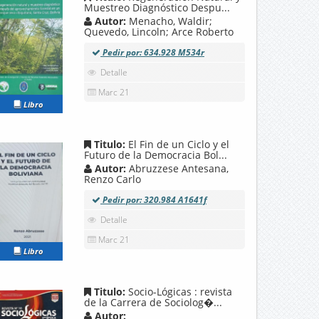
Muestreo Diagnóstico Despu...
Autor:
Menacho, Waldir;
Quevedo, Lincoln; Arce Roberto
Pedir por: 634.928 M534r
Detalle
Marc 21
Libro
Titulo:
El Fin de un Ciclo y el
Futuro de la Democracia Bol...
Autor:
Abruzzese Antesana,
Renzo Carlo
Pedir por: 320.984 A1641f
Detalle
Marc 21
Libro
Titulo:
Socio-Lógicas : revista
de la Carrera de Sociolog�...
Autor: