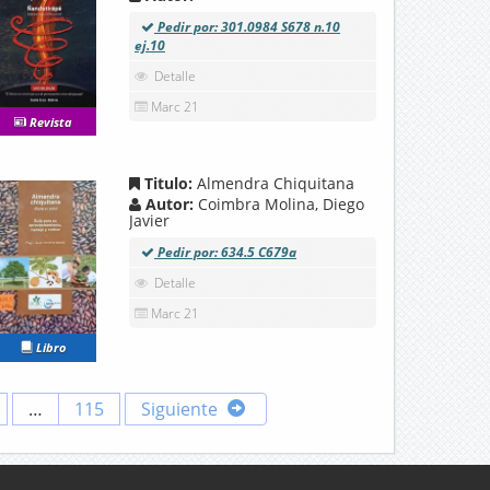
Pedir por: 301.0984 S678 n.10
ej.10
Detalle
Marc 21
Revista
Titulo:
Almendra Chiquitana
Autor:
Coimbra Molina, Diego
Javier
Pedir por: 634.5 C679a
Detalle
Marc 21
Libro
…
115
Siguiente