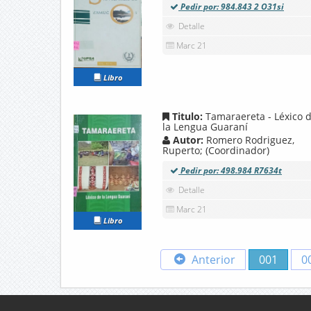
Pedir por: 984.843 2 O31si
Detalle
Marc 21
Libro
Titulo:
Tamaraereta - Léxico 
la Lengua Guaraní
Autor:
Romero Rodriguez,
Ruperto; (Coordinador)
Pedir por: 498.984 R7634t
Detalle
Marc 21
Libro
Anterior
001
0