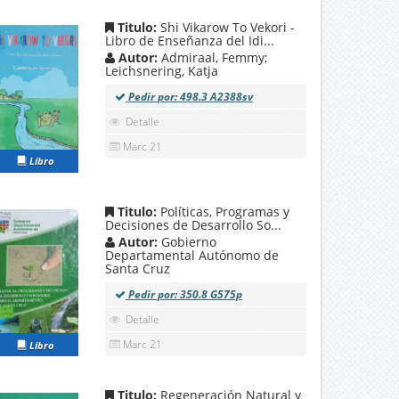
Titulo:
Shi Vikarow To Vekori -
Libro de Enseñanza del Idi...
Autor:
Admiraal, Femmy;
Leichsnering, Katja
Pedir por: 498.3 A2388sv
Detalle
Marc 21
Libro
Titulo:
Políticas, Programas y
Decisiones de Desarrollo So...
Autor:
Gobierno
Departamental Autónomo de
Santa Cruz
Pedir por: 350.8 G575p
Detalle
Marc 21
Libro
Titulo:
Regeneración Natural y