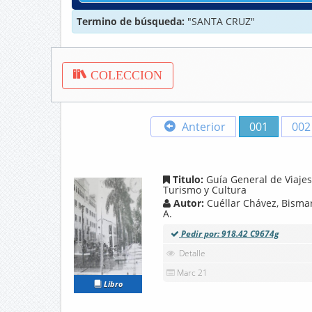
Termino de búsqueda:
"SANTA CRUZ"
COLECCION
Anterior
001
002
Titulo:
Guía General de Viajes
Turismo y Cultura
Autor:
Cuéllar Chávez, Bisma
A.
Pedir por: 918.42 C9674g
Detalle
Marc 21
Libro