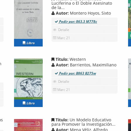
Luciferina o El Doble Asesinato
de la...
Autor:
Montero Hoyos, Sixto
Pedir por: 863.3 M778c
Detalle
Marc 21
Libro
Titulo:
Western
n
Autor:
Barrientos, Maximiliano
Pedir por: B863 B275w
Detalle
Marc 21
Libro
os
Titulo:
Un Modelo Educativo
para Promover la Investigación...
Autor:
Mena Véliz, Alfredo