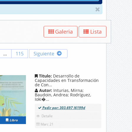
Galeria
Lista
…
115
Siguiente
Titulo:
Desarrollo de
Capacidades en Transformación
de Con...
Autor:
Inturias, Mirna;
Baudoin, Andrea; Rodríguez,
Ioki�...
Pedir por: 303.697 I6199d
Detalle
Libro
Marc 21