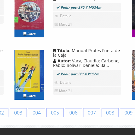
Pedir por: 370.7 M534m
Detalle
Marc 21
Libro
de
Titulo:
Manual Profes Fuera de
la Caja
Autor:
Vaca, Claudia; Carbone,
Pablo; Bolivar, Daniela; Ba...
Pedir por: B864 V112m
Detalle
Marc 21
Libro
02
003
004
005
006
007
008
009