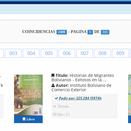
COINCIDENCIAS
- PAGINA
DE
2400
1
115
003
004
005
006
007
008
009
,
Titulo:
Historias de Migrantes
Bolivianos - Exitosos en la ...
rk
Autor:
Instituto Boliviano de
Comercio Exterior
Pedir por: 325.284 I5974h
Detalle
Marc 21
Libro