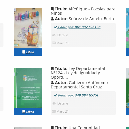
Titulo:
Alfeñique - Poesías para
Niños
Autor:
Suárez de Antelo, Berta
Pedir por: 861.992 S9613a
Detalle
Marc 21
Libro
Titulo:
Ley Departamental
N°124 - Ley de Igualdad y
Oportu...
Autor:
Gobierno Autónomo
Departamental Santa Cruz
Pedir por: 348.084 G575l
Detalle
Marc 21
Libro
Titulo:
Una Comunidad