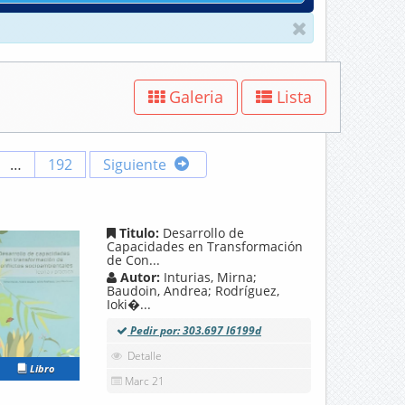
Galeria
Lista
…
192
Siguiente
Titulo:
Desarrollo de
Capacidades en Transformación
de Con...
Autor:
Inturias, Mirna;
Baudoin, Andrea; Rodríguez,
Ioki�...
Pedir por: 303.697 I6199d
Detalle
Libro
Marc 21