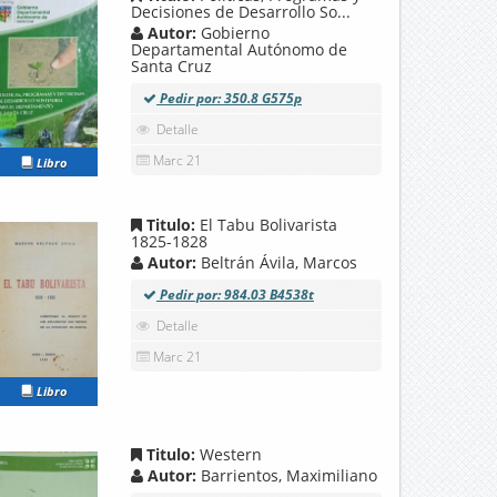
Decisiones de Desarrollo So...
Autor:
Gobierno
Departamental Autónomo de
Santa Cruz
Pedir por: 350.8 G575p
Detalle
Marc 21
Libro
Titulo:
El Tabu Bolivarista
1825-1828
Autor:
Beltrán Ávila, Marcos
Pedir por: 984.03 B4538t
Detalle
Marc 21
Libro
Titulo:
Western
Autor:
Barrientos, Maximiliano