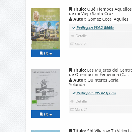
Titulo:
Qué Tiempos Aquellos
de mi Viejo Santa Cruz!
Autor:
Gómez Coca, Aquiles
Pedir por: 984.2 G569t
Detalle
Marc 21
Libro
Titulo:
Las Mujeres del Centr
de Orientación Femenina (C....
Autor:
Quinteros Soria,
Yolanda
Pedir por: 305.42 Q79m
Detalle
Marc 21
Libro
Titulo:
Shi Vikarow To Vekori -