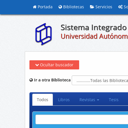
Portada
Bibliotecas
Servicios
So
Sistema Integrado 
Universidad Autónom
Ocultar buscador
Ir a otra Biblioteca
Todos
Libros
Revistas
Tesis