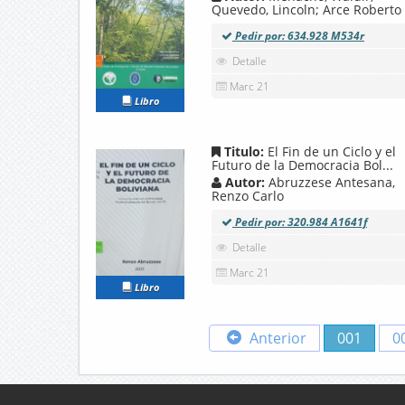
Quevedo, Lincoln; Arce Roberto
Pedir por: 634.928 M534r
Detalle
Marc 21
Libro
Titulo:
El Fin de un Ciclo y el
Futuro de la Democracia Bol...
Autor:
Abruzzese Antesana,
Renzo Carlo
Pedir por: 320.984 A1641f
Detalle
Marc 21
Libro
Anterior
001
0