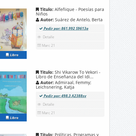
Titulo:
Alfeñique - Poesías para
Niños
Autor:
Suárez de Antelo, Berta
Pedir por: 861.992 S9613a
Detalle
Marc 21
Libro
Titulo:
Shi Vikarow To Vekori -
Libro de Enseñanza del Idi...
Autor:
Admiraal, Femmy;
Leichsnering, Katja
Pedir por: 498.3 A2388sv
Detalle
Marc 21
Libro
Titulo:
Políticas, Programas y