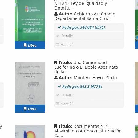
N°124 - Ley de Igualdad y
Oportu...
Autor:
Gobierno Autónomo
Departamental Santa Cruz
Pedir por: 348.084 G575l
Detalle
Marc 21
Libro
Titulo:
Una Comunidad
Luciferina o El Doble Asesinato
de la...
Autor:
Montero Hoyos, Sixto
Pedir por: 863.3 M778c
Detalle
Marc 21
Libro
y
Titulo:
Documentos N°1 -
Movimiento Autonomista Nación
Ca...