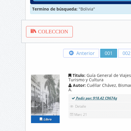
Termino de búsqueda:
"Bolivia"
COLECCION
Anterior
001
002
Titulo:
Guía General de Viajes
Turismo y Cultura
Autor:
Cuéllar Chávez, Bisma
A.
Pedir por: 918.42 C9674g
Detalle
Marc 21
Libro