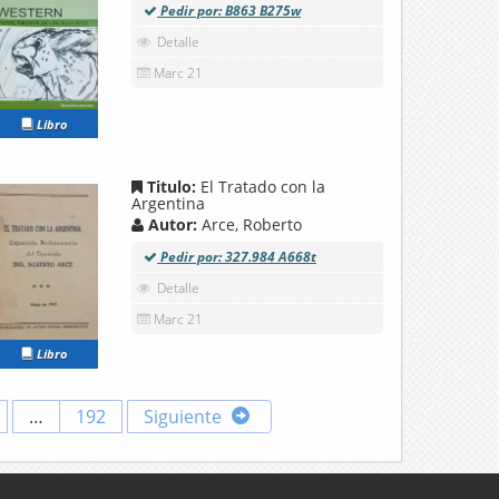
Pedir por: B863 B275w
Detalle
Marc 21
Libro
Titulo:
El Tratado con la
Argentina
Autor:
Arce, Roberto
Pedir por: 327.984 A668t
Detalle
Marc 21
Libro
…
192
Siguiente