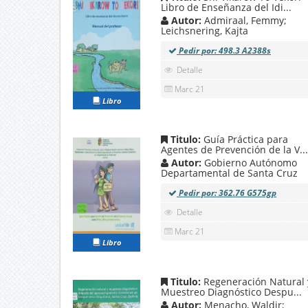
Libro de Enseñanza del Idi...
Autor:
Admiraal, Femmy;
Leichsnering, Kajta
Pedir por: 498.3 A2388s
Detalle
Marc 21
Libro
Titulo:
Guía Práctica para
Agentes de Prevención de la V...
Autor:
Gobierno Autónomo
Departamental de Santa Cruz
Pedir por: 362.76 G575gp
Detalle
Marc 21
Libro
Titulo:
Regeneración Natural 
Muestreo Diagnóstico Despu...
Autor:
Menacho, Waldir;