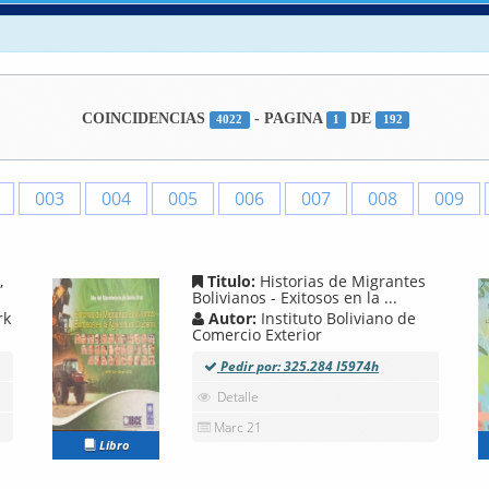
COINCIDENCIAS
- PAGINA
DE
4022
1
192
003
004
005
006
007
008
009
,
Titulo:
Historias de Migrantes
Bolivianos - Exitosos en la ...
rk
Autor:
Instituto Boliviano de
Comercio Exterior
Pedir por: 325.284 I5974h
Detalle
Marc 21
Libro