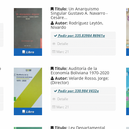
Titulo:
Un Anarquismo
Singular Gustavo A. Navarro -
Cesáre...
Autor:
Rodríguez Leytón,
Nivardo
Pedir por: 335.83984 R6961a
Detalle
Marc 21
Libro
o
Titulo:
Auditoría de la
Economía Boliviana 1970-2020
Autor:
Velarde Rosso, Jorge;
(Director)
Pedir por: 330.984 V432a
Detalle
Marc 21
Libro
Titulo:
Ley Departamental