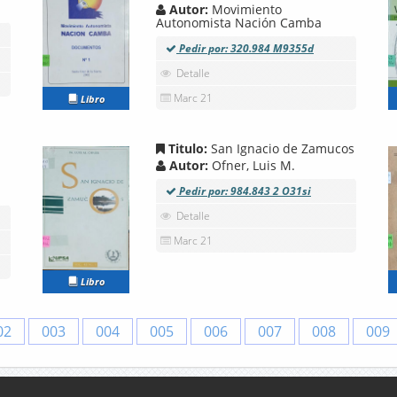
Autor:
Movimiento
Autonomista Nación Camba
Pedir por: 320.984 M9355d
Detalle
Marc 21
Libro
Titulo:
San Ignacio de Zamucos
Autor:
Ofner, Luis M.
Pedir por: 984.843 2 O31si
Detalle
Marc 21
Libro
02
003
004
005
006
007
008
009