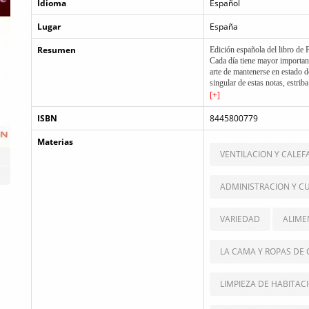
Idioma
Español
Lugar
España
Resumen
Edición española del libro de 
Cada día tiene mayor importanc
arte de mantenerse en estado d
singular de estas notas, estri
los enfermos, que tienen que se
[+]
conclusiones de más de catorce
ejercicio de su profesión, pres
ISBN
8445800779
Materias
VENTILACION Y CALEF
ADMINISTRACION Y C
VARIEDAD
ALIME
LA CAMA Y ROPAS DE
LIMPIEZA DE HABITAC