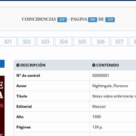
COINCIDENCIAS
- PAGINA
DE
329
506
329
321
322
323
324
325
326
327
DESCRIPCIÓN
CONTENIDO
Nº de control
00000001
Autor
Nightingale, Florence
Título
Notas sobre enfermería: 
Editorial
Masson
Año
1990
Páginas
139 p.