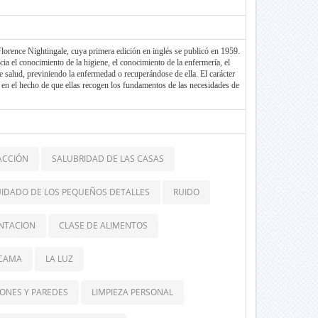
Florence Nightingale, cuya primera edición en inglés se publicó en 1959.
ia el conocimiento de la higiene, el conocimiento de la enfermería, el
e salud, previniendo la enfermedad o recuperándose de ella. El carácter
ba en el hecho de que ellas recogen los fundamentos de las necesidades de
r provistas en toda enfermería. En este libro se recogen las
 años de observación, experiencia y pensamiento de la autora durante el
tando una especial atención al paciente y sus necesidades.
ACCIÓN
SALUBRIDAD DE LAS CASAS
UIDADO DE LOS PEQUEÑOS DETALLES
RUIDO
NTACION
CLASE DE ALIMENTOS
 CAMA
LA LUZ
IONES Y PAREDES
LIMPIEZA PERSONAL